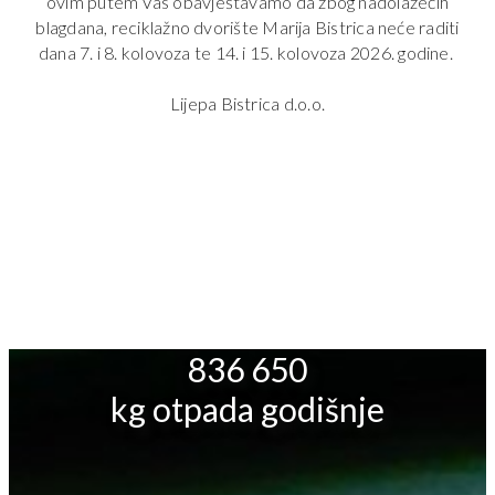
‌ovim putem Vas obavještavamo da zbog nadolazećih
blagdana, reciklažno dvorište Marija Bistrica neće raditi
dana 7. i 8. kolovoza te 14. i 15. kolovoza 2026. godine.
‌Lijepa Bistrica d.o.o.
836 650
‌kg otpada godišnje