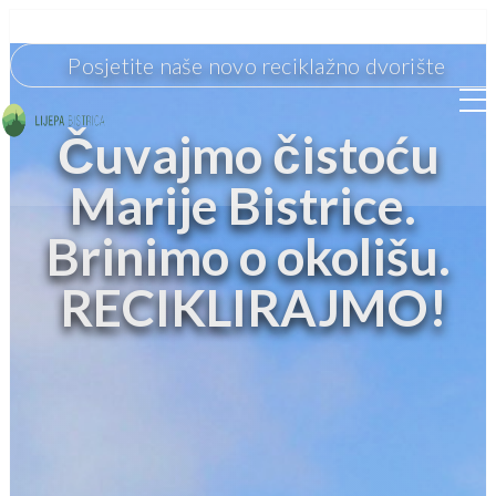
Posjetite naše novo reciklažno dvorište
Čuvajmo čistoću
‌Marije Bistrice.
‌Brinimo o okolišu.
‌ RECIKLIRAJMO!