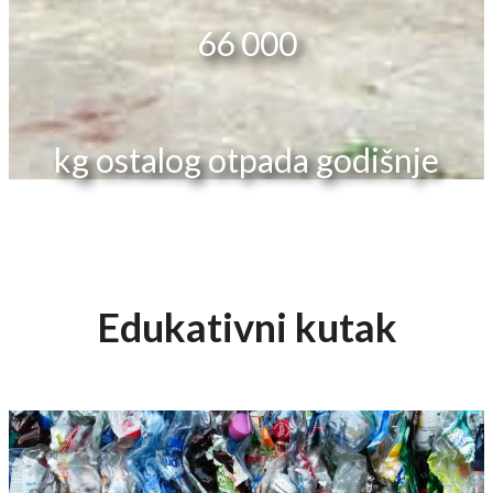
66 000
kg ostalog otpada godišnje
‌Edukativni kutak