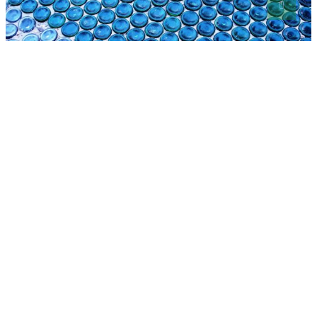
Gospodarenje otpadom
Vrijednost projekta
Ukupna vrijednost projekta i iznos koji sufinancira EU: ukupna
vrijednost projekta iznosi 4.510.697,88 HRK. Ukupno prihvatljivi
troškovi iznose 4.005.299,38 HRK od čega EU sufinancira 85 %
prihvatljivih troškova u iznosu od 3.404.504,47 HRK. Preostala