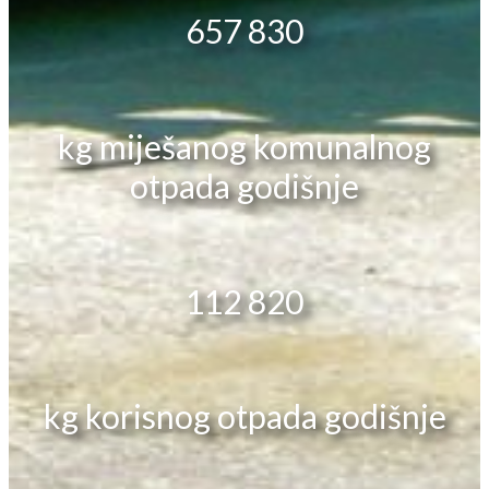
657 830
kg miješanog komunalnog
otpada godišnje
112 820
kg korisnog otpada godišnje